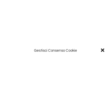
Gestisci Consenso Cookie
APRI CON NOI IN TOTALE
SICUREZZA